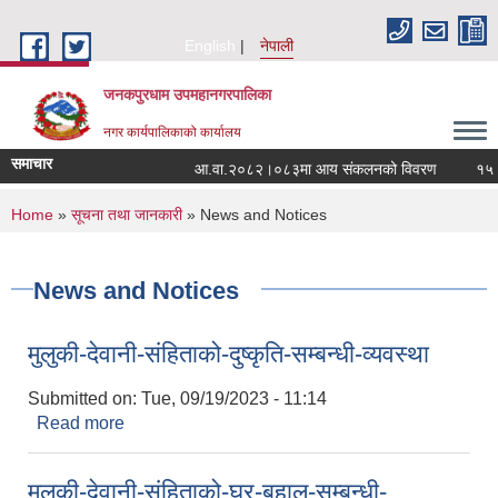
Skip to main content
English
नेपाली
जनकपुरधाम उपमहानगरपालिका
नगर कार्यपालिकाको कार्यालय
समाचार
आ.वा.२०८२।०८३मा आय संकलनको विवरण
१५ औं 
You are here
Home
»
सूचना तथा जानकारी
» News and Notices
News and Notices
मुलुकी-देवानी-संहिताको-दुष्कृति-सम्बन्धी-व्यवस्था
Submitted on:
Tue, 09/19/2023 - 11:14
Read more
about मुलुकी-देवानी-संहिताको-दुष्कृति-सम्बन्धी-व्यवस्था
मुलुकी-देवानी-संहिताको-घर-बहाल-सम्बन्धी-