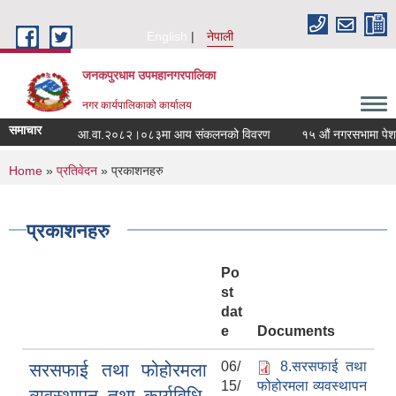
Skip to main content
English
नेपाली
जनकपुरधाम उपमहानगरपालिका
नगर कार्यपालिकाको कार्यालय
समाचार
आ.वा.२०८२।०८३मा आय संकलनको विवरण
१५ औं नगरसभामा पेश गरि
You are here
Home
»
प्रतिवेदन
» प्रकाशनहरु
प्रकाशनहरु
Po
st
dat
e
Documents
06/
8.सरसफाई तथा
सरसफाई तथा फोहोरमला
15/
फोहोरमला व्यवस्थापन
व्यवस्थापन तथा कार्यविधि,