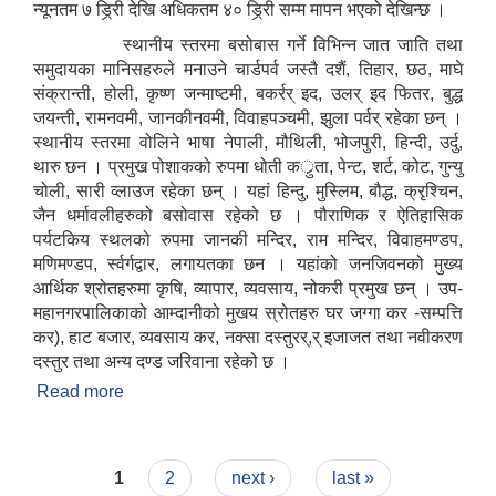
न्यूनतम ७ ड्रि्री देखि अधिकतम ४० ड्रि्री सम्म मापन भएको देखिन्छ ।
स्थानीय स्तरमा बसोबास गर्ने विभिन्न जात जाति तथा
समुदायका मानिसहरुले मनाउने चार्डपर्व जस्तै दशैं, तिहार, छठ, माघे
संक्रान्ती, होली, कृष्ण जन्माष्टमी, बकर्रर् इद, उलर् इद फितर, बुद्ध
जयन्ती, रामनवमी, जानकीनवमी, विवाहपञ्चमी, झुला पर्वर् रहेका छन् ।
स्थानीय स्तरमा वोलिने भाषा नेपाली, मौथिली, भोजपुरी, हिन्दी, उर्दु,
थारु छन । प्रमुख पोशाकको रुपमा धोती कर्ुता, पेन्ट, शर्ट, कोट, गुन्यु
चोली, सारी व्लाउज रहेका छन् । यहां हिन्दु, मुस्लिम, बौद्ध, क्रृश्चिन,
जैन धर्मावलीहरुको बसोवास रहेको छ । पौराणिक र ऐतिहासिक
पर्यटकिय स्थलको रुपमा जानकी मन्दिर, राम मन्दिर, विवाहमण्डप,
मणिमण्डप, र्स्वर्गद्वार, लगायतका छन । यहांको जनजिवनको मुख्य
आर्थिक श्रोतहरुमा कृषि, व्यापार, व्यवसाय, नोकरी प्रमुख छन् । उप-
महानगरपालिकाको आम्दानीको मुखय स्रोतहरु घर जग्गा कर -सम्पत्ति
कर), हाट बजार, व्यवसाय कर, नक्सा दस्तुरर्,र् इजाजत तथा नवीकरण
दस्तुर तथा अन्य दण्ड जरिवाना रहेको छ ।
Read more
about संक्षिप्त परिचय
Pages
1
2
next ›
last »