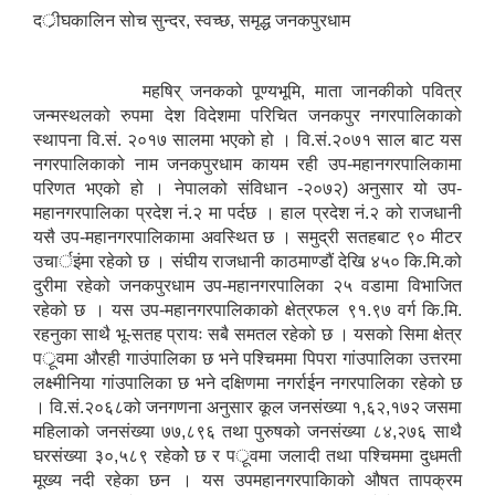
दर्ीघकालिन सोच सुन्दर, स्वच्छ, समृद्ध जनकपुरधाम
महषिर् जनकको पूण्यभूमि, माता जानकीको पवित्र
जन्मस्थलको रुपमा देश विदेशमा परिचित जनकपुर नगरपालिकाको
स्थापना वि.सं. २०१७ सालमा भएको हो । वि.सं.२०७१ साल बाट यस
नगरपालिकाको नाम जनकपुरधाम कायम रही उप-महानगरपालिकामा
परिणत भएको हो । नेपालको संविधान -२०७२) अनुसार यो उप-
महानगरपालिका प्रदेश नं.२ मा पर्दछ । हाल प्रदेश नं.२ को राजधानी
यसै उप-महानगरपालिकामा अवस्थित छ । समुद्री सतहबाट ९० मीटर
उचार्इंमा रहेको छ । संघीय राजधानी काठमाण्डौं देखि ४५० कि.मि.को
दुरीमा रहेको जनकपुरधाम उप-महानगरपालिका २५ वडामा विभाजित
रहेको छ । यस उप-महानगरपालिकाको क्षेत्रफल ९१.९७ वर्ग कि.मि.
रहनुका साथै भू-सतह प्रायः सबै समतल रहेको छ । यसको सिमा क्षेत्र
पर्ूवमा औरही गाउंपालिका छ भने पश्चिममा पिपरा गांउपालिका उत्तरमा
लक्ष्मीनिया गांउपालिका छ भने दक्षिणमा नगर्राईन नगरपालिका रहेको छ
। वि.सं.२०६८को जनगणना अनुसार कूल जनसंख्या १,६२,१७२ जसमा
महिलाको जनसंख्या ७७,८९६ तथा पुरुषको जनसंख्या ८४,२७६ साथै
घरसंख्या ३०,५८९ रहेकोे छ र पर्ूवमा जलादी तथा पश्चिममा दुधमती
मूख्य नदी रहेका छन । यस उपमहानगरपाकिाको औषत तापक्रम