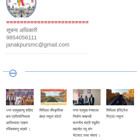
========================
सूचना अधिकारी
9854056111
janakpursmc@gmail.com
मिथिला सँस्कृतिक
नगर प्रमुख रंगशाला
मिथिला हेरिट्रेज
नगर उप—प्रमुख
क्षेत्र नमूना फोटो
निर्माण सम्बन्धी
स्ट्रिटःनमुना
श्री किशोरी साह
माननीय मंत्री रघुवीर
महासेठ ज्यू संग
भेटघाट तथा संवाद ।