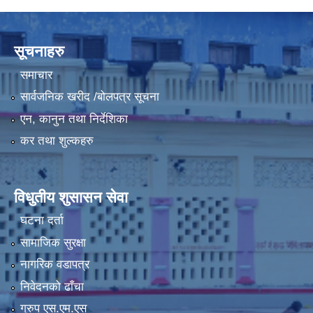
LGCDP को तर्फबाट यस करारमा नियुक्त हुने कार्यक्रम अधिकृत सम्वन्धी विज्ञापन
सूचनाहरु
समाचार
सार्वजनिक खरीद /बोलपत्र सूचना
एन, कानुन तथा निर्देशिका
कर तथा शुल्कहरु
विधुतीय शुसासन सेवा
घटना दर्ता
सामाजिक सुरक्षा
नागरिक वडापत्र
निवेदनको ढाँचा
ग्रुप एस.एम.एस