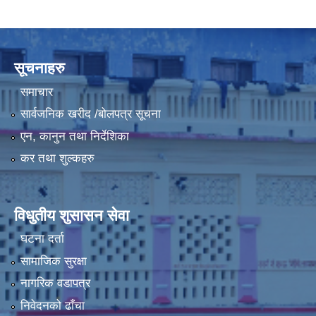
LGCDP को तर्फबाट यस करारमा नियुक्त हुने कार्यक्रम अधिकृत सम्वन्धी विज्ञापन
सूचनाहरु
समाचार
सार्वजनिक खरीद /बोलपत्र सूचना
एन, कानुन तथा निर्देशिका
कर तथा शुल्कहरु
विधुतीय शुसासन सेवा
घटना दर्ता
सामाजिक सुरक्षा
नागरिक वडापत्र
निवेदनको ढाँचा