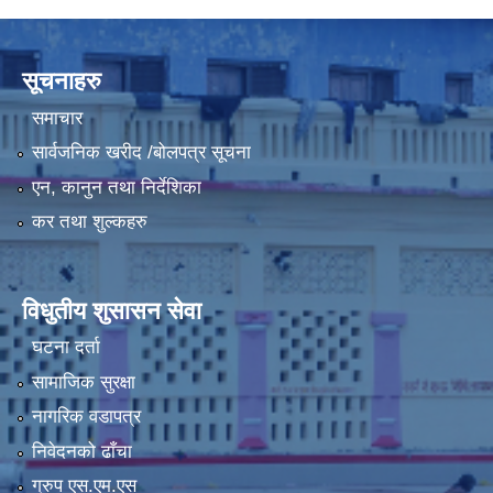
LGCDP को तर्फबाट यस करारमा नियुक्त हुने कार्यक्रम अधिकृत सम्वन्धी विज्ञापन
सूचनाहरु
समाचार
सार्वजनिक खरीद /बोलपत्र सूचना
एन, कानुन तथा निर्देशिका
कर तथा शुल्कहरु
विधुतीय शुसासन सेवा
घटना दर्ता
सामाजिक सुरक्षा
नागरिक वडापत्र
निवेदनको ढाँचा
ग्रुप एस.एम.एस