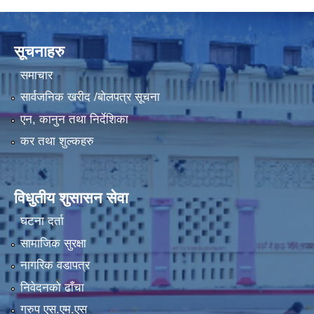
LGCDP को तर्फबाट यस करारमा नियुक्त हुने कार्यक्रम अधिकृत सम्वन्धी विज्ञापन
सूचनाहरु
समाचार
सार्वजनिक खरीद /बोलपत्र सूचना
एन, कानुन तथा निर्देशिका
कर तथा शुल्कहरु
विधुतीय शुसासन सेवा
घटना दर्ता
सामाजिक सुरक्षा
नागरिक वडापत्र
निवेदनको ढाँचा
ग्रुप एस.एम.एस