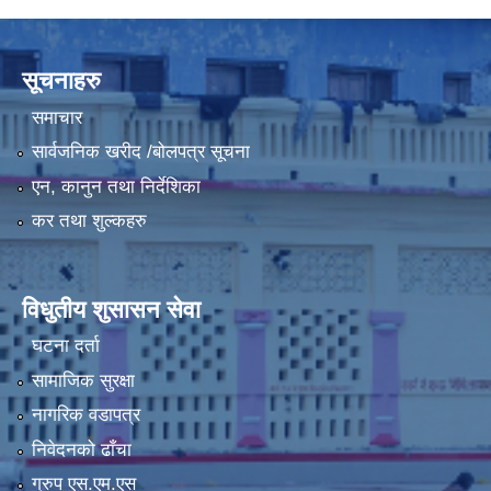
LGCDP को तर्फबाट यस करारमा नियुक्त हुने कार्यक्रम अधिकृत सम्वन्धी विज्ञापन
सूचनाहरु
समाचार
सार्वजनिक खरीद /बोलपत्र सूचना
एन, कानुन तथा निर्देशिका
कर तथा शुल्कहरु
विधुतीय शुसासन सेवा
घटना दर्ता
सामाजिक सुरक्षा
नागरिक वडापत्र
निवेदनको ढाँचा
ग्रुप एस.एम.एस