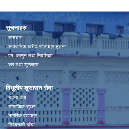
LGCDP को तर्फबाट यस करारमा नियुक्त हुने कार्यक्रम अधिकृत सम्वन्धी विज्ञापन
सूचनाहरु
समाचार
सार्वजनिक खरीद /बोलपत्र सूचना
एन, कानुन तथा निर्देशिका
कर तथा शुल्कहरु
विधुतीय शुसासन सेवा
घटना दर्ता
सामाजिक सुरक्षा
नागरिक वडापत्र
निवेदनको ढाँचा