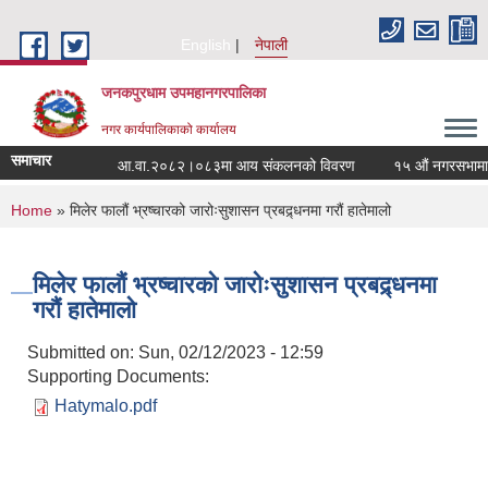
Skip to main content
English
नेपाली
जनकपुरधाम उपमहानगरपालिका
नगर कार्यपालिकाको कार्यालय
समाचार
आ.वा.२०८२।०८३मा आय संकलनको विवरण
१५ औं नगरसभामा पे
You are here
Home
» मिलेर फालौं भ्रष्चारको जारोःसुशासन प्रबद्र्धनमा गरौं हातेमालो
मिलेर फालौं भ्रष्चारको जारोःसुशासन प्रबद्र्धनमा
गरौं हातेमालो
Submitted on:
Sun, 02/12/2023 - 12:59
Supporting Documents:
Hatymalo.pdf