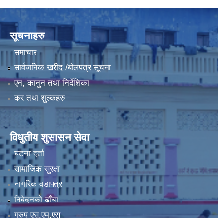
LGCDP को तर्फबाट यस करारमा नियुक्त हुने कार्यक्रम अधिकृत सम्वन्धी विज्ञापन
सूचनाहरु
समाचार
सार्वजनिक खरीद /बोलपत्र सूचना
एन, कानुन तथा निर्देशिका
कर तथा शुल्कहरु
विधुतीय शुसासन सेवा
घटना दर्ता
सामाजिक सुरक्षा
नागरिक वडापत्र
निवेदनको ढाँचा
ग्रुप एस.एम.एस