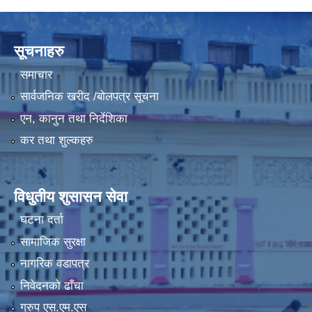
LGCDP को तर्फबाट यस करारमा नियुक्त हुने कार्यक्रम अधिकृत सम्वन्धी विज्ञापन
सूचनाहरु
समाचार
सार्वजनिक खरीद /बोलपत्र सूचना
एन, कानुन तथा निर्देशिका
कर तथा शुल्कहरु
विधुतीय शुसासन सेवा
घटना दर्ता
सामाजिक सुरक्षा
नागरिक वडापत्र
निवेदनको ढाँचा
ग्रुप एस.एम.एस