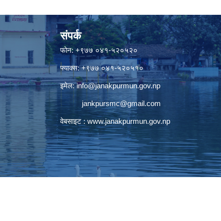
संपर्क
फोन: +९७७ ०४१-५२०५२०
फ्याक्स: +९७७ ०४१-५२०५१०
इमेल:
info@janakpurmun.gov.np
jankpursmc@gmail.com
वेबसाइट :
www.janakpurmun.gov.np