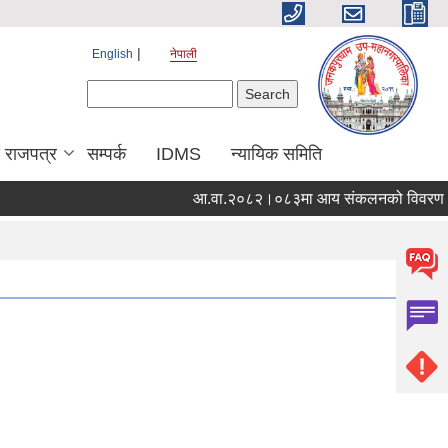
English
नेपाली
Search form
Search
य राजपत्र
सम्पर्क
IDMS
न्यायिक समिति
आ.वा.२०८२।०८३मा आय संकलनको विवरण