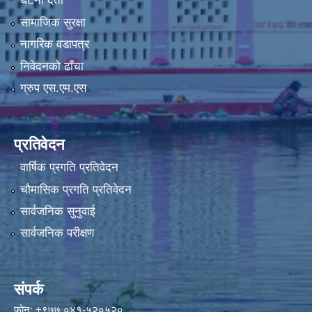
घटना दर्ता
सामाजिक सुरक्षा
नागरिक वडापत्र
निवेदनको ढाँचा
ग्रुप एस.एम.एस
प्रतिवेदन
वार्षिक प्रगति प्रतिवेदन
चौमासिक प्रगति प्रतिवेदन
सार्वजनिक सुनुवाई
सार्वजनिक परीक्षण
संपर्क
फोन: +९७७ ०४१-५२०५२०