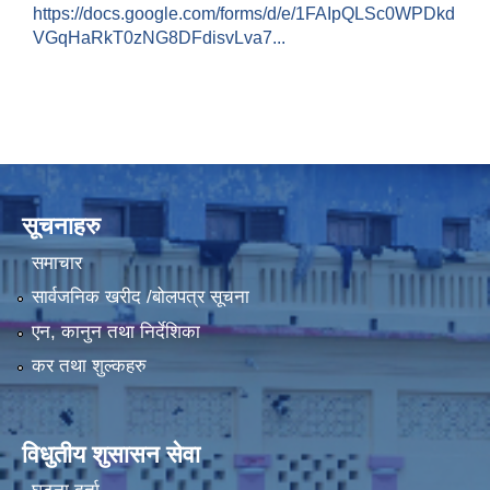
https://docs.google.com/forms/d/e/1FAIpQLSc0WPDkd
VGqHaRkT0zNG8DFdisvLva7...
LGCDP को तर्फबाट यस करारमा नियुक्त हुने कार्यक्रम अधिकृत सम्वन्धी विज्ञापन
सूचनाहरु
समाचार
सार्वजनिक खरीद /बोलपत्र सूचना
एन, कानुन तथा निर्देशिका
कर तथा शुल्कहरु
विधुतीय शुसासन सेवा