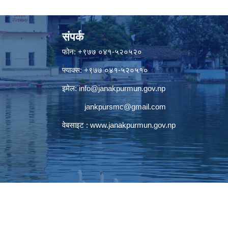
संपर्क
फोन: +९७७ ०४१-५२०५२०
फ्याक्स: +९७७ ०४१-५२०५१०
इमेल:
info@janakpurmun.gov.np
jankpursmc@gmail.com
वेबसाइट :
www.janakpurmun.gov.np