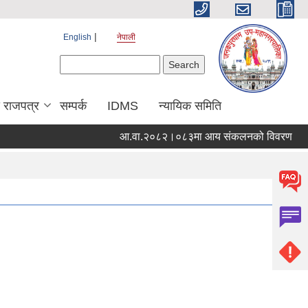
English
नेपाली
Search form
Search
य राजपत्र
सम्पर्क
IDMS
न्यायिक समिति
आ.वा.२०८२।०८३मा आय संकलनको विवरण
१