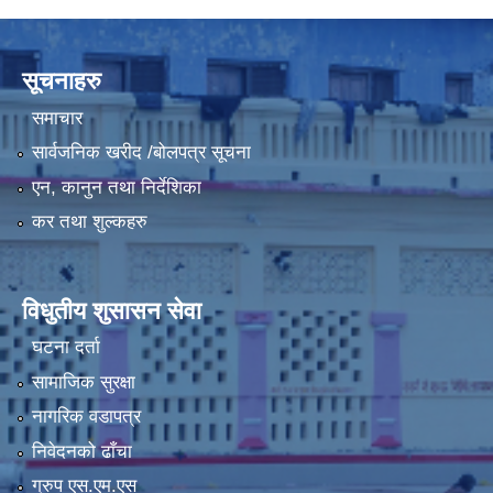
LGCDP को तर्फबाट यस करारमा नियुक्त हुने कार्यक्रम अधिकृत सम्वन्धी विज्ञापन
सूचनाहरु
समाचार
सार्वजनिक खरीद /बोलपत्र सूचना
एन, कानुन तथा निर्देशिका
कर तथा शुल्कहरु
विधुतीय शुसासन सेवा
घटना दर्ता
सामाजिक सुरक्षा
नागरिक वडापत्र
निवेदनको ढाँचा
ग्रुप एस.एम.एस