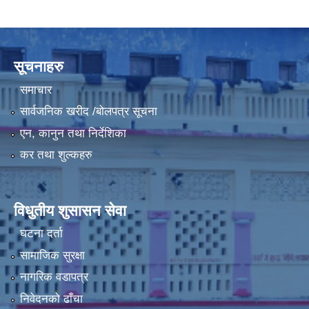
LGCDP को तर्फबाट यस करारमा नियुक्त हुने कार्यक्रम अधिकृत सम्वन्धी विज्ञापन
सूचनाहरु
समाचार
सार्वजनिक खरीद /बोलपत्र सूचना
एन, कानुन तथा निर्देशिका
कर तथा शुल्कहरु
विधुतीय शुसासन सेवा
घटना दर्ता
सामाजिक सुरक्षा
नागरिक वडापत्र
निवेदनको ढाँचा