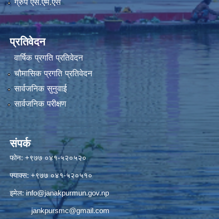
ग्रुप एस.एम.एस
प्रतिवेदन
वार्षिक प्रगति प्रतिवेदन
चौमासिक प्रगति प्रतिवेदन
सार्वजनिक सुनुवाई
सार्वजनिक परीक्षण
संपर्क
फोन: +९७७ ०४१-५२०५२०
फ्याक्स: +९७७ ०४१-५२०५१०
इमेल:
info@janakpurmun.gov.np
jankpursmc@gmail.com