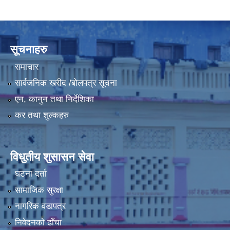
LGCDP को तर्फबाट यस करारमा नियुक्त हुने कार्यक्रम अधिकृत सम्वन्धी विज्ञापन
सूचनाहरु
समाचार
सार्वजनिक खरीद /बोलपत्र सूचना
एन, कानुन तथा निर्देशिका
कर तथा शुल्कहरु
विधुतीय शुसासन सेवा
घटना दर्ता
सामाजिक सुरक्षा
नागरिक वडापत्र
निवेदनको ढाँचा