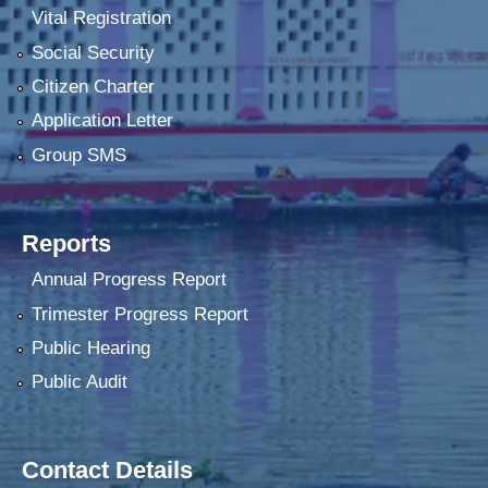
Vital Registration
Social Security
Citizen Charter
Application Letter
Group SMS
Reports
Annual Progress Report
Trimester Progress Report
Public Hearing
Public Audit
Contact Details