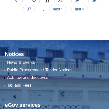
31
32
33
34
35
36
37
…
next ›
last »
Notices
News & Events
Public Procurement/ Tender Notices
Act, law and directives
Tax and Fees
eGov services