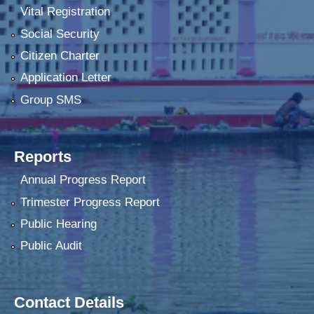
Vital Registration
Social Security
Citizen Charter
Application Letter
Group SMS
Reports
Annual Progress Report
Trimester Progress Report
Public Hearing
Public Audit
Contact Details