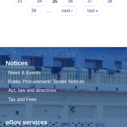
33
34
35
36
37
38
39
…
next ›
last »
Notices
News & Events
Public Procurement/ Tender Notices
Act, law and directives
Tax and Fees
eGov services