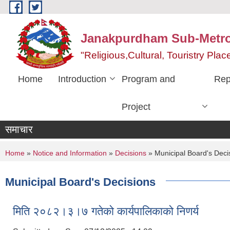
Skip to main content
Janakpurdham Sub-Metrop
"Religious,Cultural, Touristry Pl
Home
Introduction
Program and
Rep
Project
समाचार
You are here
Home
»
Notice and Information
»
Decisions
» Municipal Board's Deci
Municipal Board's Decisions
मिति २०८२।३।७ गतेको कार्यपालिकाको निणर्य