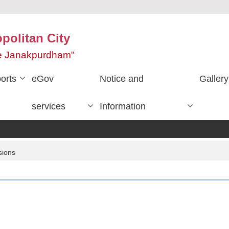
olitan City
ace Janakpurdham"
orts
eGov
Notice and
Gallery
services
Information
sions