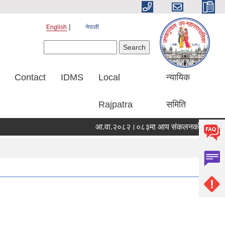
English
नेपाली
Search form
Search
Contact
IDMS
Local
न्यायिक
Rajpatra
समिति
आ.वा.२०८२।०८३मा आय संकलनको विवरण