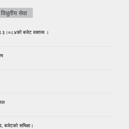
विधुतीय सेवा
०८३।०८४को बजेट वक्तव्य ।
रम
ईनल
, बजेटको समिक्षा।