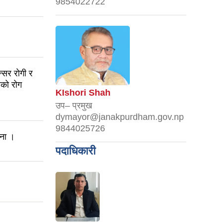
9854022722
न्सर रोगी र
ेको रोग
KIshori Shah
उप– प्रमुख
dymayor@janakpurdham.gov.np
9844025726
चना ।
पदाधिकारी