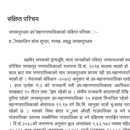
संक्षिप्त परिचय
जनकपुरधाम उप”महानगरपालिकाको संक्षिप्त परिचय ः-
दर्ीघकालिन सोच सुन्दर, स्वच्छ, समृद्ध जनकपुरधाम
महषिर् जनकको पूण्यभूमि, माता जानकीको पवित्र जन्मस्थलको रुपमा
परिचित जनकपुर नगरपालिकाको स्थापना वि.सं. २०१७ सालमा भएको हो 
साल बाट यस नगरपालिकाको नाम जनकपुरधाम कायम रही उप-महानगरपा
भएको हो । नेपालको संविधान -२०७२) अनुसार यो उप-महानगरपालिका प्रदेश 
। हाल प्रदेश नं.२ को राजधानी यसै उप-महानगरपालिकामा अवस्थित
सतहबाट ९० मीटर उचार्इंमा रहेको छ । संघीय राजधानी काठमाण्डौं देखि
दुरीमा रहेको जनकपुरधाम उप-महानगरपालिका २५ वडामा विभाजित रहेक
महानगरपालिकाको क्षेत्रफल ९१.९७ वर्ग कि.मि. रहनुका साथै भू-सतह प्
रहेको छ । यसको सिमा क्षेत्र पर्ूवमा औरही गाउंपालिका छ भने पश
गांउपालिका उत्तरमा लक्ष्मीनिया गांउपालिका छ भने दक्षिणमा नगर्राईन नगर
। वि.सं.२०६८को जनगणना अनुसार कूल जनसंख्या १,६२,१७२ जसमा महिल