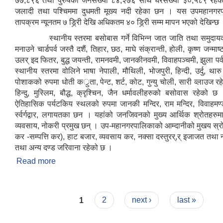
७७,८९६ तथा पुरुषको जनसंख्या ८४,२७६ साथै घरसंख्या ३०,५८९ रहेको
जलादी तथा पश्चिममा दुधमती मूख्य नदी रहेका छन । यस उपमहानग
तापक्रम न्यूनतम ७ ड्रि्री देखि अधिकतम ४० ड्रि्री सम्म मापन भएको देखिन्छ
स्थानीय स्तरमा बसोबास गर्ने विभिन्न जात जाति तथा समुदायक
मनाउने चार्डपर्व जस्तै दशैं, तिहार, छठ, माघे संक्रान्ती, होली, कृष्ण जन्माष्
उलर् इद फितर, बुद्ध जयन्ती, रामनवमी, जानकीनवमी, विवाहपञ्चमी, झुला पर्व
स्थानीय स्तरमा वोलिने भाषा नेपाली, मौथिली, भोजपुरी, हिन्दी, उर्दु, था
पोशाकको रुपमा धोती कर्ुता, पेन्ट, शर्ट, कोट, गुन्यु चोली, सारी व्लाउज र
हिन्दु, मुस्लिम, बौद्ध, क्रृश्चिन, जैन धर्मावलीहरुको बसोवास रहेको 
ऐतिहासिक पर्यटकिय स्थलको रुपमा जानकी मन्दिर, राम मन्दिर, विवाहमण्
र्स्वर्गद्वार, लगायतका छन । यहांको जनजिवनको मुख्य आर्थिक श्रोतहरुमा 
व्यवसाय, नोकरी प्रमुख छन् । उप-महानगरपालिकाको आम्दानीको मुखय स्रो
कर -सम्पत्ति कर), हाट बजार, व्यवसाय कर, नक्सा दस्तुरर्,र् इजाजत तथा
तथा अन्य दण्ड जरिवाना रहेको छ ।
Read more
about संक्षिप्त परिचय
Pages
1
2
next ›
last »