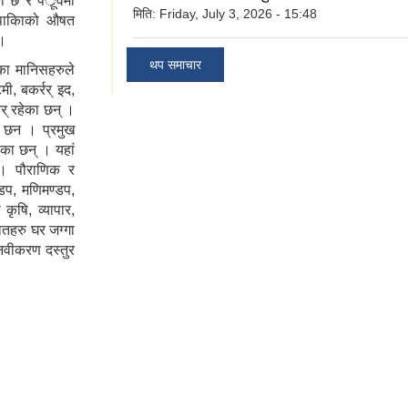
े छ र पर्ूवमा
मिति:
Friday, July 3, 2026 - 15:48
रपाकिाको औषत
 ।
थप समाचार
ा मानिसहरुले
टमी, बकर्रर् इद,
र् रहेका छन् ।
रु छन । प्रमुख
हेका छन् । यहां
छ । पौराणिक र
डप, मणिमण्डप,
कृषि, व्यापार,
तहरु घर जग्गा
 नवीकरण दस्तुर