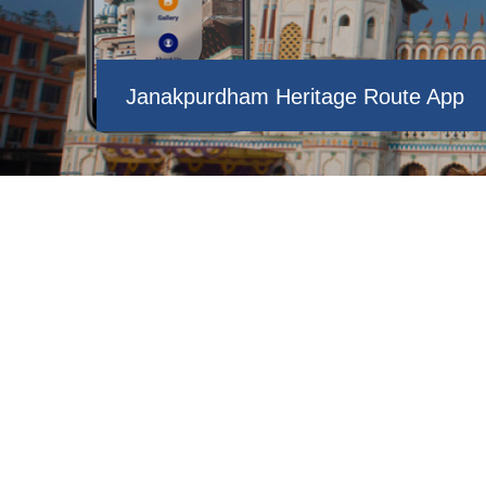
Janakpurdham Heritage Route App
बेलुकाको समयमा गंगा सागरको एक दृश्य
धनुष सागरमा खेल्दै गरेका हाँसहरु
जानकी मन्दिर