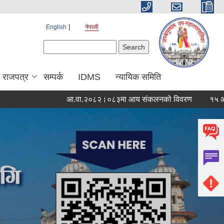
English
नेपाली
Search form
Search
य राजपत्र
सम्पर्क
IDMS
न्यायिक समिति
आ.वा.२०८२।०८३मा आय संकलनको विवरण
१५ औं नगरसभाम