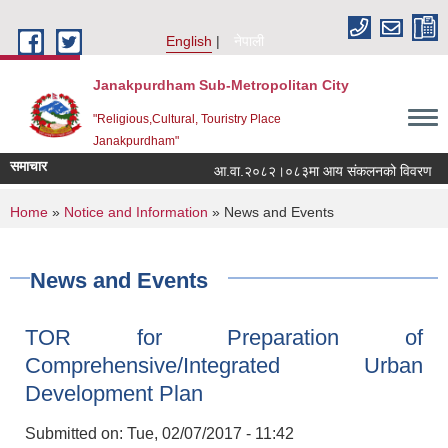
Skip to main content
English
नेपाली
Janakpurdham Sub-Metropolitan City
"Religious,Cultural, Touristry Place
Janakpurdham"
समाचार
आ.वा.२०८२।०८३मा आय संकलनको विवरण
You are here
Home
»
Notice and Information
» News and Events
News and Events
TOR for Preparation of
Comprehensive/Integrated Urban
Development Plan
Submitted on:
Tue, 02/07/2017 - 11:42