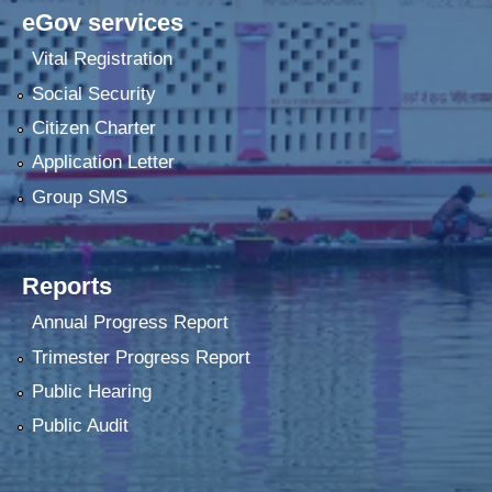
eGov services
Vital Registration
Social Security
Citizen Charter
Application Letter
Group SMS
Reports
Annual Progress Report
Trimester Progress Report
Public Hearing
Public Audit