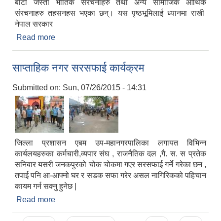
बाटो जस्ता भौतिक संरचनाहरु तथा अन्य सामाजिक ‍आर्थिक
संरचनाहरु तहसनहस भएका छन्। यस पृष्ठभूमिलाई ध्यानमा राखी
नेपाल सरकार
Read more
about बस्ती विकास, सहरी योजना तथा भवन निर्माण
सम्बन्धी आधारभूत मार्गदर्शन, २०७२
साप्ताहिक नगर सरसफाई कार्यक्रम
Submitted on:
Sun, 07/26/2015 - 14:31
जिल्ला प्रशासन एबम उप-महानगरपालिका लगायत विभिन्न
कार्यलयहरुका कर्मचारी,व्यपार संघ , राजनैतिक दल ,गै. स. स प्रतेक
सनिबार यसरी जनकपुरको चोक चोकमा गएर सरसफाई गर्ने गरेका छन ,
तपाई पनि आ-आफ्नो घर र सडक सफा गरेर असल नागिरिकको पहिचान
कायम गर्न सक्नु हुनेछ |
Read more
about साप्ताहिक नगर सरसफाई कार्यक्रम