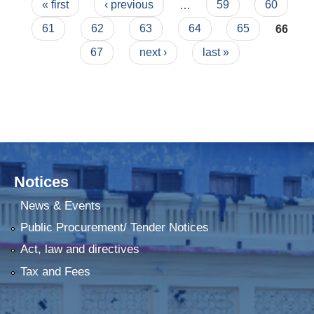
Pages
« first
‹ previous
…
59
60
61
62
63
64
65
66
67
next ›
last »
Notices
News & Events
Public Procurement/ Tender Notices
Act, law and directives
Tax and Fees